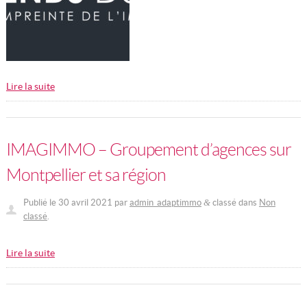
Lire la suite
IMAGIMMO – Groupement d’agences sur
Montpellier et sa région
Publié le
30 avril 2021
par
admin_adaptimmo
classé dans
Non
&
classé
.
Lire la suite