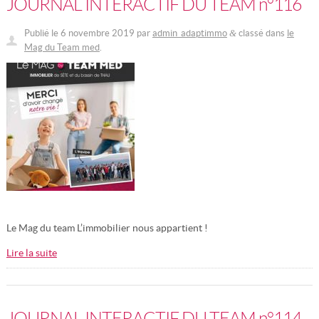
JOURNAL INTERACTIF DU TEAM n°116
Publié le
6 novembre 2019
par
admin_adaptimmo
classé dans
le
&
Mag du Team med
.
Le Mag du team L’immobilier nous appartient !
Lire la suite
JOURNAL INTERACTIF DU TEAM n°114