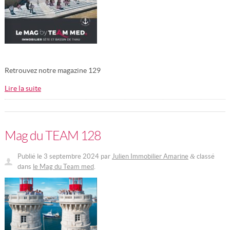
Retrouvez notre magazine 129
Lire la suite
Mag du TEAM 128
Publié le
3 septembre 2024
par
Julien Immobilier Amarine
classé
&
dans
le Mag du Team med
.