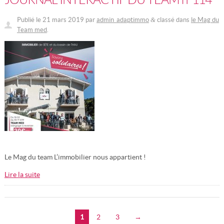
Publié le
21 mars 2019
par
admin_adaptimmo
classé dans
le Mag du
&
Team med
.
Le Mag du team L’immobilier nous appartient !
Lire la suite
1
2
3
→